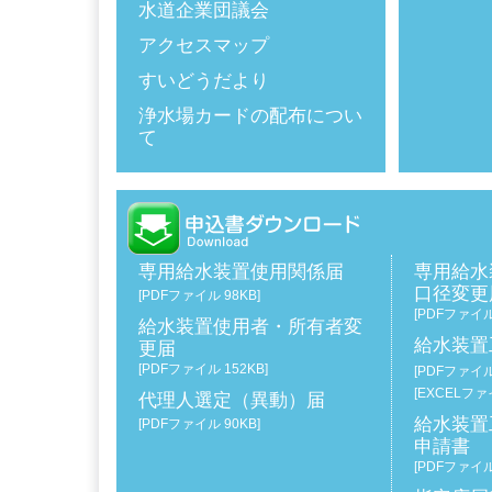
水道企業団議会
アクセスマップ
すいどうだより
浄水場カードの配布につい
て
専用給水装置使用関係届
専用給水
口径変更
[PDFファイル 98KB]
[PDFファイル
給水装置使用者・所有者変
給水装置
更届
[PDFファイル 152KB]
[PDFファイル 
[EXCELファ
代理人選定（異動）届
給水装置
[PDFファイル 90KB]
申請書
[PDFファイル 