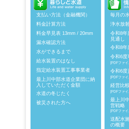
支払い方法（金融機関）
毎月の
料金計算方法
浄水放
料金早見表 13mm
/
20mm
令和8
見通し
漏水確認方法
令和8
水ができるまで
令和6度
給水装置のはなし
[PDFファイル
指定給水装置工事事業者
令和6度
[PDFファイル
最上川中部水道企業団に納
入していただく金額
経営比
[PDFファイル
水道の冬じたく
最上川
被災された方へ
営戦略
[PDFファイル
送配水
の概要