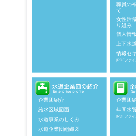
職員の
て
女性活
り組み
個人情
上下水
情報セ
[PDFファイル
企業団紹介
企業団
給水区域図面
年間水
[PDFファイル
水道事業のしくみ
水道企業団組織図